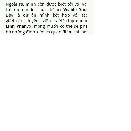
Ngoài ra, mình còn được biết tới với vai
trò Co-founder của dự án
Visible You
.
Đây là dự án mình kết hợp với tác
giả/huấn luyện viên viết/solopreneur
Linh Phan
với mong muốn có thể sẽ phá
bỏ những định kiến và quan điểm sai lầm
về xây dựng thương hiệu cá nhân, sự nổi
tiếng trong truyền thống, đồng thời
"educate" thị trường và khách hàng về
một tương lai mới của tiếp thị ảnh
hưởng, đặc biệt kinh doanh thông qua
sức ảnh hưởng. Cụ thể:
1.
Tổ chức các hoạt động đào tạo về xây
dựng thương hiệu cá nhân trong nội bộ
tổ chức/team sale/marketing/HR.
2.
Mang tới các lớp học về tạo ảnh hưởng
dành cho các cá nhân/ đối tượng: CEO,
business owner, solopreneur, Content
Creator, author, hoặc bất cứ ai muốn xây
dựng sức ảnh hưởng nhằm hỗ trợ phát
triển công việc chuyên môn.